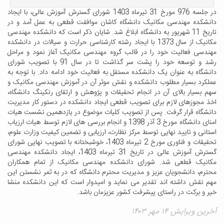
در جلسه 976 مورخ 31 تیرماه 1403 شورای گسترش آموزش عالی، با ایجاد
دانشکده مهندسی مکانیک دانشگاه کاشان موافقت قطعی به عمل آمد و در
تاریخ 11 شهریور به دانشگاه ابلاغ شد. شایان ذکر است که دانشکده مهندسی
مکانیک از سال 1373 با ایجاد رشته کارشناسی حرارت و سیالات در دانشکده
مهندسی فعالیت خود را در قالب گروه مهندسی مکانیک آغاز نمود و مراحل
رشد و توسعه خود را پشت سر گذاشت تا در سال 91 با تصویب شورای
دانشگاه به عنوان یک دانشکده مستقل به فعالیت خود ادامه داد. با توجه به
عملکرد بسیار مطلوب دانشکده و نقش موثر آن در آموزش مهندسی مکانیک و
سهم بسیار بالای آن در انجام تحقیقات و پژوهش و ارتقای رنکینگ دانشگاه،
اخذ مجوزهای لازم برای تصویب قطعی ایجاد دانشکده در دستور کار مدیریت
دانشگاه قرار گرفت. پس از تصویب کلیات موضوع در یازدهمین نشست هیات
امنای دانشگاه مورخ 3 آذر 1398 و انجام بررسی های لازم توسط هیات ارزیاب
استانی و تایید نهایی توسط مرکز نظارت، ارزیابی و تضمین کیفیت وزارت علوم،
تحقیقات و فناوری مورخ 2 تیرماه 1403، خوشبختانه با تصویب نهایی شورای
گسترش آموزش عالی در تاریخ 31 تیرماه 1403، ایجاد دانشکده مهندسی
مکانیک قطعی شد. شورای دانشکده مهندسی مکانیک از تمام همکاران
محترم، دانشجویان عزیز و مدیریت محترم دانشگاه که در به ثمر نشستن این
مهم نقش داشته اند تقدیر می نماید و امیدوار است که این دانشکده منشا
خیر و برکت در راستای پیشرفت کشور عزیزمان باشد.
آخرین ویرایش ۱۴ مهر ۱۴۰۳