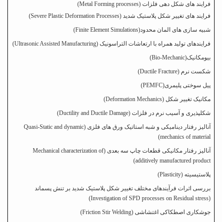
فرایند های شکل ­دهی فلزات (
Metal Forming processes
)
فرایند های تغییر شکل پلاستیک شدید
(Severe Plastic Deformation Processes)
شبیه سازی های المان محدود(
Finite Element Simulations
)
فرایندهای تولید همراه با ارتعاشات التراسونیک (
Ultrasonic Assisted Manufacturing
)
بیومکانیک(
Bio-Mechanic
)
شکست نرم (
Ductile Fracture
)
پیل سوختی پلیمری
(PEMFC)
مکانیک تغییر شکل
(Deformation Mechanics)
شکل­پذیری و آسیب نرم در فلزات (
Ductility and Ductile Damage
)
آنالیز رفتار دینامیکی و شبه استاتیک ورق های فلزی (
Quasi-Static and dynamic
)
mechanics of material
آنالیز رفتار مکانیکی قطعات چاپ سه بعدی (
Mechanical characterization of
)
additively manufactured product
پلاستیسیته (
Plasticity
)
بررسی اثرات فرآیندهای مختلف تغییر شکل پلاستیک شدید بر تنش پسماند
)
Investigation of SPD processes on Residual stress
(
جوشکاری اصطکاکی اغتشاشی (
Friction Stir Welding
)