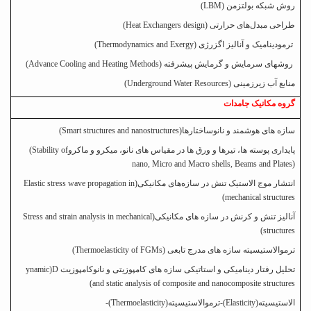
روش شبکه بولتزمن (
LBM
)
طراحی مبدل‌های حرارتی (
Heat Exchangers design
)
ترمودینامیک و آنالیز اگزرژی
(Thermodynamics and Exergy)
روشهای سرمایش و گرمایش پیشرفته (
Advance Cooling and Heating Methods
)
منابع آب زیرزمینی (
Underground Water Resources
)
گروه مکانیک جامدات
سازه های هوشمند و نانوساختارها
)
Smart structures and nanostructures
(
پایداری پوسته ها، تیرها و ورق ها در مقیاس های نانو، میکرو و ماکرو
(Stability of
nano, Micro and Macro shells, Beams and Plates)
انتشار موج الاستیک تنش در سازه‌های مکانیکی
)
Elastic stress wave propagation in
(
mechanical structures
آنالیز تنش و کرنش در سازه های مکانیکی
)
Stress and strain analysis in mechanical
(
structures
ترموالاستیسیته سازه های مدرج تابعی
)
Thermoelasticity of FGMs
(
تحلیل رفتار دینامیکی و استاتیکی سازه های کامپوزیتی و نانوکامپوزیت
)D
ynamic
(
and static analysis of composite and nanocomposite structures
الاستیسیته
)
Elasticity
(
-ترموالاستیسیته
)
Thermoelasticity
(
-