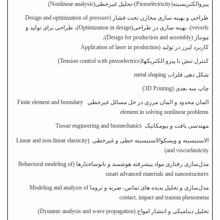
پیزوالکتریسیته
)
Piezoelectricity
(
-تحلیل غیرخطی
(Nonlinear analysis)
طراحی و بهینه سازی مخازن تحت فشار
)
Design and optimization of pressure
vessels
(
، بهینه سازی در طراحی
)
Optimization in design
(
، طراحی برای تولید و
مونتاژ
)
Design for production and assembly
(
،
کاربرد لیزر در تولید
Application of laser in production)
کنترل تنش با پیزو الکتریکها
)
Tension control with piezoelectrics
(
شکل دهی فلزات
metal shaping
چاپ سه بعدی
(3D Printing)
المان محدود و المان مرزی در حل مسائل غیرخطی
Finite element and boundary
element in solving nonlinear problems
مهندسی بافت و بیومکانیک
Tissue engineering and biomechanics
الاستیسیته و ویسکوالاستیسیته خطی و غیرخطی (
Linear and non-linear elasticity
(
and viscoelasticity
مدل‌سازی رفتاری مواد پیشرفته هوشمند و نانوساختارها
)
Behavioral modeling of
smart advanced materials and nanostructures
مدل‌سازی و تحلیل پدیده های تماس
،
ضربه و تروما
Modeling and analysis of
contact, impact and trauma phenomena
تحلیل دینامیکی و انتشار امواج
)
Dynamic analysis and wave propagation
(