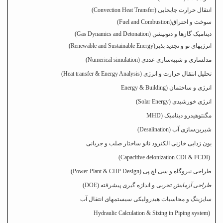
انتقال حرارت جابجایی
(Convection Heat Transfer)
سوخت و احتراق
(Fuel and Combustion)
دینامیک گازها و دتونیشن
(Gas Dynamics and Detonation)
انرژیهای نو و تجدید پذیر
(Renewable and Sustainable Energy)
مدلسازی و شبیه‌سازی عددی (
Numerical simulation
)
تحلیل انتقال حرارت و انرژی (
Heat transfer & Energy Analysis
)
انرژی و ساختمان (
Energy & Building
انرژی خورشیدی (
Solar Energy
)
مگنتوهیدرو دینامیک (
MHD
شیرین
سازی آب (
Desalination
)
یون زدایی خازنی الکترود نانو ساختار صلب و جریانی
(Capacitive deionization CDI & FCDI)
طراحی نیروگاه و سی اچ پی (
Power Plant & CHP Design
)
طراحی آزمایش
تجربی و اندازه گیری پیشرفته (
DOE
)
سایزینگ و محاسبات هیدرولیکی سیستمهای انتقال آب
Hydraulic Calculation & Sizing in Piping system
(